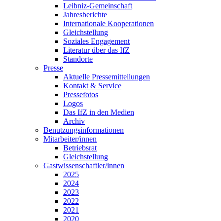
Leibniz-Gemeinschaft
Jahresberichte
Internationale Kooperationen
Gleichstellung
Soziales Engagement
Literatur über das IfZ
Standorte
Presse
Aktuelle Pressemitteilungen
Kontakt & Service
Pressefotos
Logos
Das IfZ in den Medien
Archiv
Benutzungsinformationen
Mitarbeiter/innen
Betriebsrat
Gleichstellung
Gastwissenschaftler/innen
2025
2024
2023
2022
2021
2020